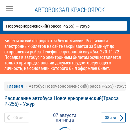
АВТОВОКЗАЛ КРАСНОЯРСК
Билеты на сайте продаются без комиссии. Реализация
электронных билетов на сайте закрывается за 5 минут до
отправления рейса. Телефон справочной службы: 220-11-72.
Посадка в автобус по электронным билетам осуществляется
только при предъявлении документа удостоверяющего
личность, на основании которого был оформлен билет.
Главная
Автобус Новочернореченский(Трасса Р-255) - Ужур
Расписание автобуса Новочернореченский(Трасса
Р-255) - Ужур
07 августа
06
авг
08
авг
пятница