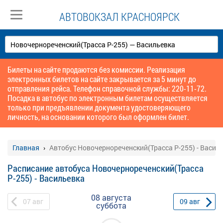
АВТОВОКЗАЛ КРАСНОЯРСК
Билеты на сайте продаются без комиссии. Реализация
электронных билетов на сайте закрывается за 5 минут до
отправления рейса. Телефон справочной службы: 220-11-72.
Посадка в автобус по электронным билетам осуществляется
только при предъявлении документа удостоверяющего
личность, на основании которого был оформлен билет.
Главная
Автобус Новочернореченский(Трасса Р-255) - Васил
Расписание автобуса Новочернореченский(Трасса
Р-255) - Васильевка
08 августа
07
авг
09
авг
суббота