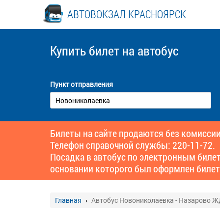
АВТОВОКЗАЛ КРАСНОЯРСК
Купить билет
на автобус
Пункт отправления
Билеты на сайте продаются без комиссии
Телефон справочной службы: 220-11-72.
Посадка в автобус по электронным биле
основании которого был оформлен билет
Главная
Автобус Новониколаевка - Назарово 