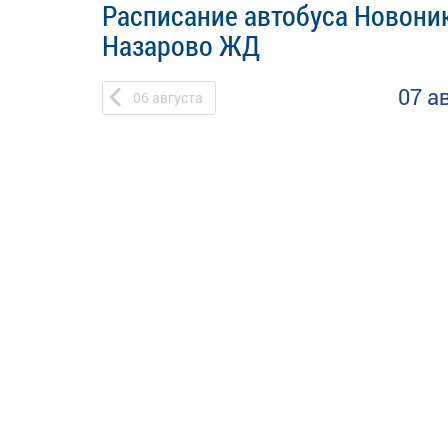
Расписание автобуса Новоник
Назарово ЖД
07 а
06
августа