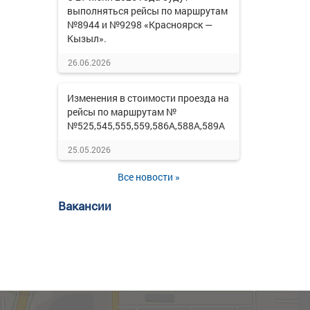
выполняться рейсы по маршрутам
№8944 и №9298 «Красноярск —
Кызыл».
26.06.2026
Изменения в стоимости проезда на
рейсы по маршрутам №
№525,545,555,559,586А,588А,589А
25.05.2026
Все новости »
Вакансии