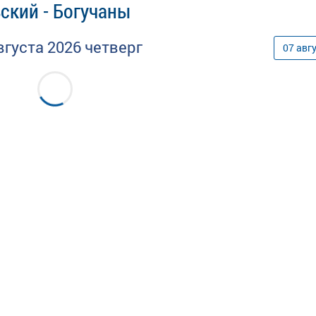
ский - Богучаны
вгуста
2026
четверг
07
авг