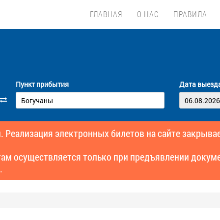
ГЛАВНАЯ
О НАС
ПРАВИЛА
Пункт прибытия
Дата выезд
. Реализация электронных билетов на сайте закрывае
там осуществляется только при предъявлении докуме
.