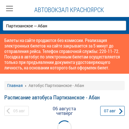
АВТОВОКЗАЛ КРАСНОЯРСК
Билеты на сайте продаются без комиссии. Реализация
электронных билетов на сайте закрывается за 5 минут до
отправления рейса. Телефон справочной службы: 220-11-72.
Посадка в автобус по электронным билетам осуществляется
только при предъявлении документа удостоверяющего
личность, на основании которого был оформлен билет.
Главная
Автобус Партизанское - Абан
Расписание автобуса Партизанское - Абан
06 августа
05
авг
07
авг
четверг