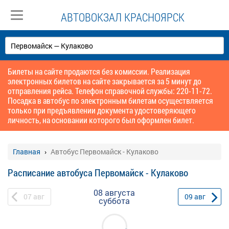
АВТОВОКЗАЛ КРАСНОЯРСК
Билеты на сайте продаются без комиссии. Реализация
электронных билетов на сайте закрывается за 5 минут до
отправления рейса. Телефон справочной службы: 220-11-72.
Посадка в автобус по электронным билетам осуществляется
только при предъявлении документа удостоверяющего
личность, на основании которого был оформлен билет.
Главная
Автобус Первомайск - Кулаково
Расписание автобуса Первомайск - Кулаково
08 августа
07
авг
09
авг
суббота