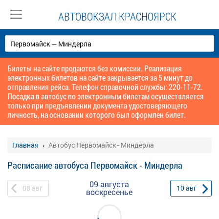
АВТОВОКЗАЛ КРАСНОЯРСК
Билеты на сайте продаются без комиссии. Реализация
электронных билетов на сайте закрывается за 5 минут до
отправления рейса. Телефон справочной службы: 220-11-72.
Посадка в автобус по электронным билетам осуществляется
только при предъявлении документа удостоверяющего
личность, на основании которого был оформлен билет.
Главная
Автобус Первомайск - Миндерла
Расписание автобуса Первомайск - Миндерла
09 августа
08
авг
10
авг
воскресенье