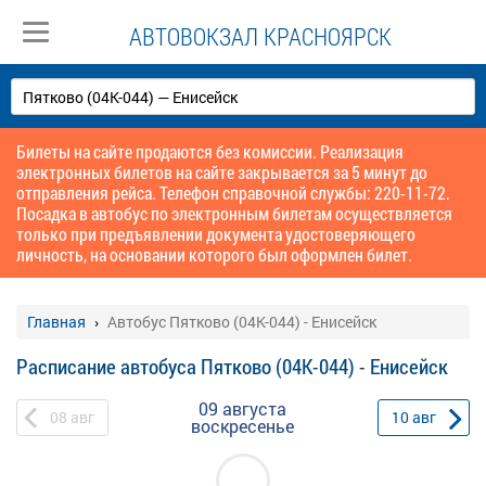
АВТОВОКЗАЛ КРАСНОЯРСК
Билеты на сайте продаются без комиссии. Реализация
электронных билетов на сайте закрывается за 5 минут до
отправления рейса. Телефон справочной службы: 220-11-72.
Посадка в автобус по электронным билетам осуществляется
только при предъявлении документа удостоверяющего
личность, на основании которого был оформлен билет.
Главная
Автобус Пятково (04К-044) - Енисейск
Расписание автобуса Пятково (04К-044) - Енисейск
09 августа
08
авг
10
авг
воскресенье