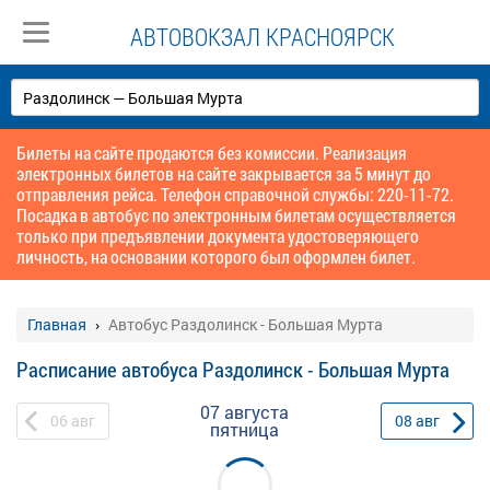
АВТОВОКЗАЛ КРАСНОЯРСК
Билеты на сайте продаются без комиссии. Реализация
электронных билетов на сайте закрывается за 5 минут до
отправления рейса. Телефон справочной службы: 220-11-72.
Посадка в автобус по электронным билетам осуществляется
только при предъявлении документа удостоверяющего
личность, на основании которого был оформлен билет.
Главная
Автобус Раздолинск - Большая Мурта
Расписание автобуса Раздолинск - Большая Мурта
07 августа
06
авг
08
авг
пятница