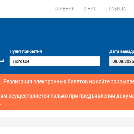
ГЛАВНАЯ
О НАС
ПРАВИЛА
Пункт прибытия
Дата выезд
. Реализация электронных билетов на сайте закрывае
там осуществляется только при предъявлении докуме
.