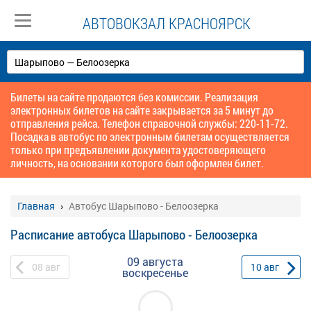
АВТОВОКЗАЛ КРАСНОЯРСК
Билеты на сайте продаются без комиссии. Реализация
электронных билетов на сайте закрывается за 5 минут до
отправления рейса. Телефон справочной службы: 220-11-72.
Посадка в автобус по электронным билетам осуществляется
только при предъявлении документа удостоверяющего
личность, на основании которого был оформлен билет.
Главная
Автобус Шарыпово - Белоозерка
Расписание автобуса Шарыпово - Белоозерка
09 августа
08
авг
10
авг
воскресенье