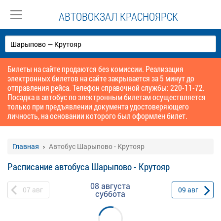
АВТОВОКЗАЛ КРАСНОЯРСК
Билеты на сайте продаются без комиссии. Реализация
электронных билетов на сайте закрывается за 5 минут до
отправления рейса. Телефон справочной службы: 220-11-72.
Посадка в автобус по электронным билетам осуществляется
только при предъявлении документа удостоверяющего
личность, на основании которого был оформлен билет.
Главная
Автобус Шарыпово - Крутояр
Расписание автобуса Шарыпово - Крутояр
08 августа
07
авг
09
авг
суббота