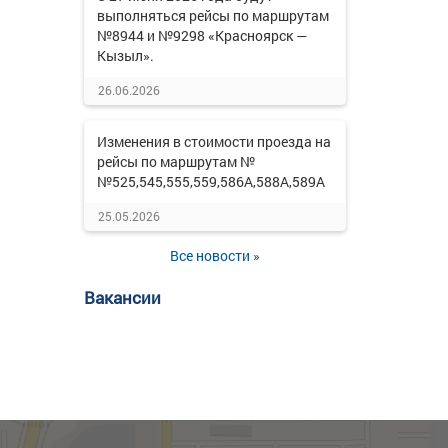
выполняться рейсы по маршрутам
№8944 и №9298 «Красноярск —
Кызыл».
26.06.2026
Изменения в стоимости проезда на
рейсы по маршрутам №
№525,545,555,559,586А,588А,589А
25.05.2026
Все новости »
Вакансии