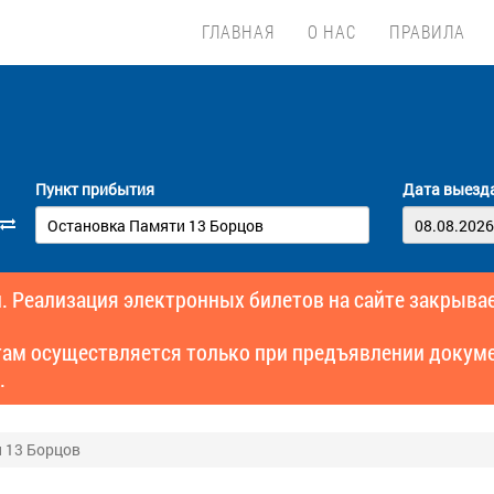
ГЛАВНАЯ
О НАС
ПРАВИЛА
Пункт прибытия
Дата выезд
. Реализация электронных билетов на сайте закрывае
там осуществляется только при предъявлении докуме
.
 13 Борцов