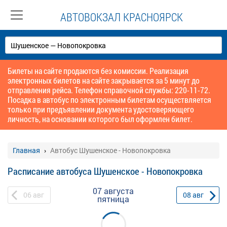
АВТОВОКЗАЛ КРАСНОЯРСК
Билеты на сайте продаются без комиссии. Реализация
электронных билетов на сайте закрывается за 5 минут до
отправления рейса. Телефон справочной службы: 220-11-72.
Посадка в автобус по электронным билетам осуществляется
только при предъявлении документа удостоверяющего
личность, на основании которого был оформлен билет.
Главная
Автобус Шушенское - Новопокровка
Расписание автобуса Шушенское - Новопокровка
07 августа
06
авг
08
авг
пятница