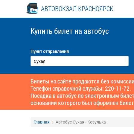
АВТОВОКЗАЛ КРАСНОЯРСК
Купить билет
на автобус
Пункт отправления
Билеты на сайте продаются без комиссии
Телефон справочной службы: 220-11-72.
Посадка в автобус по электронным биле
основании которого был оформлен билет
Главная
Автобус Сухая - Козулька