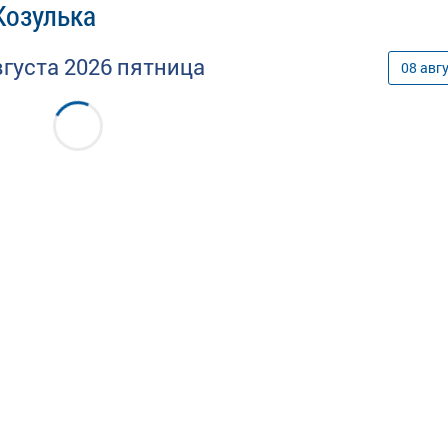
Козулька
вгуста
2026
пятница
08
авг