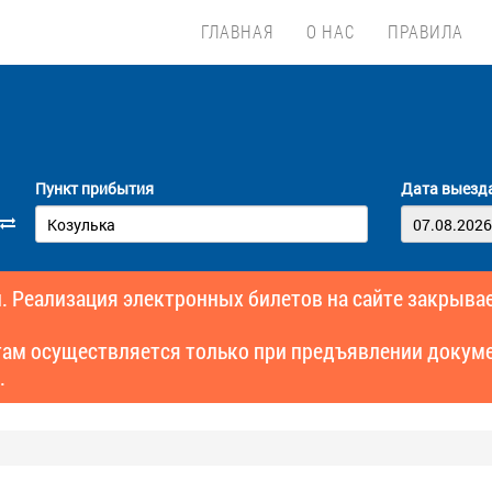
ГЛАВНАЯ
О НАС
ПРАВИЛА
Пункт прибытия
Дата выезд
. Реализация электронных билетов на сайте закрывае
там осуществляется только при предъявлении докуме
.