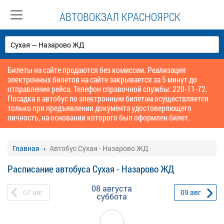
АВТОВОКЗАЛ КРАСНОЯРСК
Билеты на сайте продаются без комиссии. Реализация
электронных билетов на сайте закрывается за 5 минут до
отправления рейса. Телефон справочной службы: 220-11-72.
Посадка в автобус по электронным билетам осуществляется
только при предъявлении документа удостоверяющего
личность, на основании которого был оформлен билет.
Главная
Автобус Сухая - Назарово ЖД
Расписание автобуса Сухая - Назарово ЖД
08 августа
07
авг
09
авг
суббота