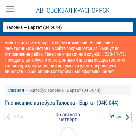
АВТОВОКЗАЛ КРАСНОЯРСК
Билеты на сайте продаются без комиссии. Реализация
электронных билетов на сайте закрывается за 5 минут до
отправления рейса. Телефон справочной службы: 220-11-72.
Посадка в автобус по электронным билетам осуществляется
только при предъявлении документа удостоверяющего
личность, на основании которого был оформлен билет.
Главная
Автобус Таловка - Бартат (04К-044)
Расписание автобуса Таловка - Бартат (04К-044)
06 августа
05
авг
07
авг
четверг