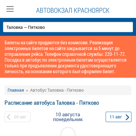
АВТОВОКЗАЛ КРАСНОЯРСК
Билеты на сайте продаются без комиссии. Реализация
электронных билетов на сайте закрывается за 5 минут до
отправления рейса. Телефон справочной службы: 220-11-72.
Посадка в автобус по электронным билетам осуществляется
только при предъявлении документа удостоверяющего
личность, на основании которого был оформлен билет.
Главная
Автобус Таловка - Пятково
Расписание автобуса Таловка - Пятково
10 августа
09
авг
11
авг
понедельник