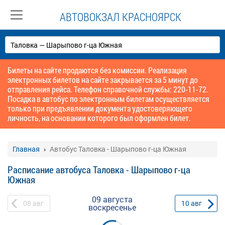
АВТОВОКЗАЛ КРАСНОЯРСК
Билеты на сайте продаются без комиссии. Реализация
электронных билетов на сайте закрывается за 5 минут до
отправления рейса. Телефон справочной службы: 220-11-72.
Посадка в автобус по электронным билетам осуществляется
только при предъявлении документа удостоверяющего
личность, на основании которого был оформлен билет.
Главная
Автобус Таловка - Шарыпово г-ца Южная
Расписание автобуса Таловка - Шарыпово г-ца
Южная
09 августа
08
авг
10
авг
воскресенье