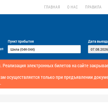
ГЛАВНАЯ
О НАС
ПРАВИЛА
Пункт прибытия
Дата выезд
. Реализация электронных билетов на сайте закрывае
там осуществляется только при предъявлении докуме
.