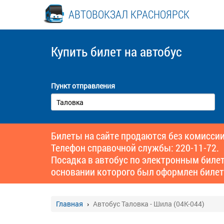
АВТОВОКЗАЛ КРАСНОЯРСК
Купить билет
на автобус
Пункт отправления
Билеты на сайте продаются без комиссии
Телефон справочной службы: 220-11-72.
Посадка в автобус по электронным биле
основании которого был оформлен билет
Главная
Автобус Таловка - Шила (04К-044)