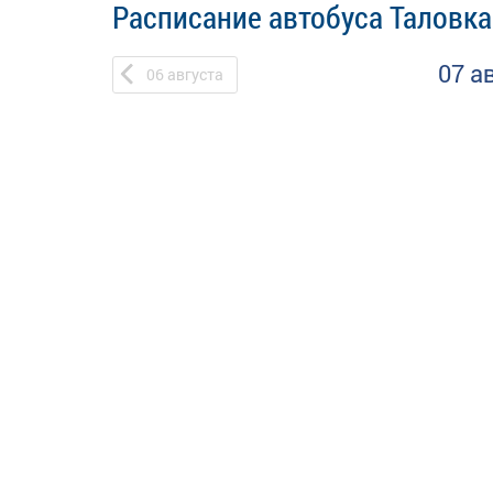
Расписание автобуса Таловка 
07 а
06
августа