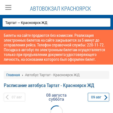
АВТОВОКЗАЛ КРАСНОЯРСК
Билеты на сайте продаются без комиссии. Реализация
электронных билетов на сайте закрывается за 5 минут до
отправления рейса. Телефон справочной службы: 220-11-72.
Посадка в автобус по электронным билетам осуществляется
только при предъявлении документа удостоверяющего
личность, на основании которого был оформлен билет.
Главная
Автобус Тартат - Красноярск ЖД
Расписание автобуса Тартат - Красноярск ЖД
08 августа
07
авг
09
авг
суббота