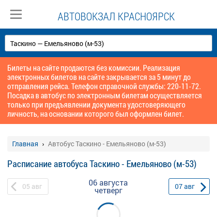
АВТОВОКЗАЛ КРАСНОЯРСК
Билеты на сайте продаются без комиссии. Реализация
электронных билетов на сайте закрывается за 5 минут до
отправления рейса. Телефон справочной службы: 220-11-72.
Посадка в автобус по электронным билетам осуществляется
только при предъявлении документа удостоверяющего
личность, на основании которого был оформлен билет.
Главная
Автобус Таскино - Емельяново (м-53)
Расписание автобуса Таскино - Емельяново (м-53)
06 августа
05
авг
07
авг
четверг