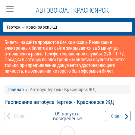
АВТОВОКЗАЛ КРАСНОЯРСК
Билеты на сайте продаются без комиссии. Реализация
электронных билетов на сайте закрывается за 5 минут до
отправления рейса. Телефон справочной службы: 220-11-72.
Посадка в автобус по электронным билетам осуществляется
только при предъявлении документа удостоверяющего
личность, на основании которого был оформлен билет.
Главная
Автобус Тертеж - Красноярск ЖД
Расписание автобуса Тертеж - Красноярск ЖД
09 августа
08
авг
10
авг
воскресенье