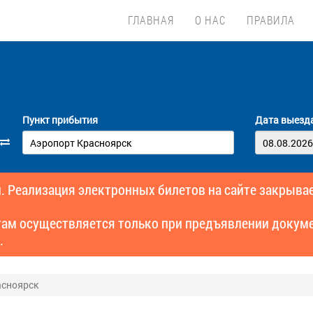
ГЛАВНАЯ
О НАС
ПРАВИЛА
Пункт прибытия
Дата выезд
. Реализация электронных билетов на сайте закрывае
там осуществляется только при предъявлении докуме
.
асноярск