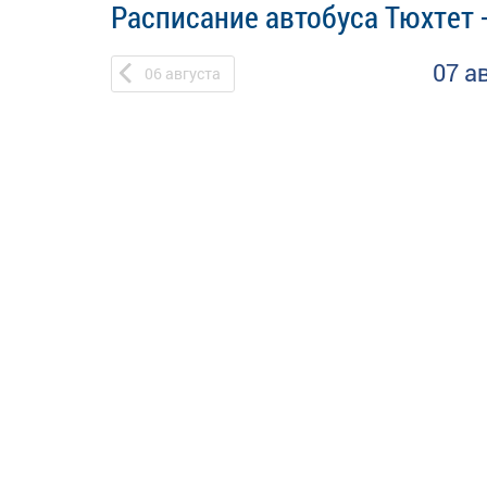
Расписание автобуса Тюхтет 
07 а
06
августа