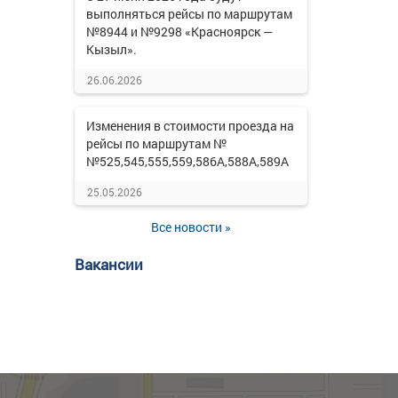
выполняться рейсы по маршрутам
№8944 и №9298 «Красноярск —
Кызыл».
26.06.2026
Изменения в стоимости проезда на
рейсы по маршрутам №
№525,545,555,559,586А,588А,589А
25.05.2026
Все новости »
Вакансии