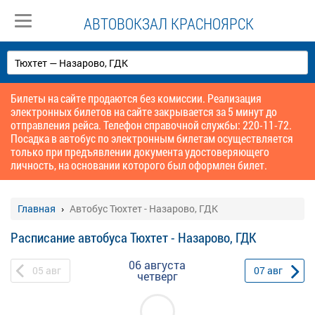
АВТОВОКЗАЛ КРАСНОЯРСК
Билеты на сайте продаются без комиссии. Реализация
электронных билетов на сайте закрывается за 5 минут до
отправления рейса. Телефон справочной службы: 220-11-72.
Посадка в автобус по электронным билетам осуществляется
только при предъявлении документа удостоверяющего
личность, на основании которого был оформлен билет.
Главная
Автобус Тюхтет - Назарово, ГДК
Расписание автобуса Тюхтет - Назарово, ГДК
06 августа
05
авг
07
авг
четверг