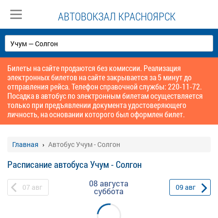
АВТОВОКЗАЛ КРАСНОЯРСК
Билеты на сайте продаются без комиссии. Реализация
электронных билетов на сайте закрывается за 5 минут до
отправления рейса. Телефон справочной службы: 220-11-72.
Посадка в автобус по электронным билетам осуществляется
только при предъявлении документа удостоверяющего
личность, на основании которого был оформлен билет.
Главная
Автобус Учум - Солгон
Расписание автобуса Учум - Солгон
08 августа
07
авг
09
авг
суббота