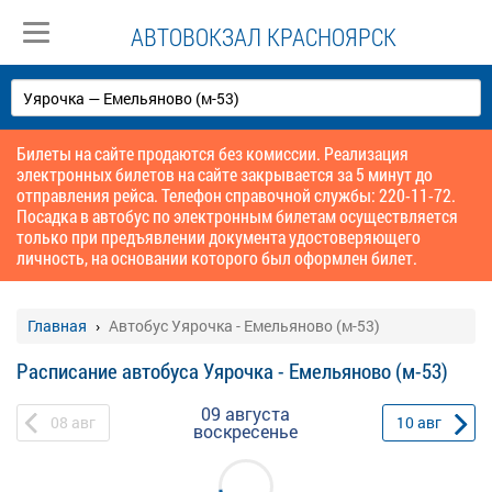
АВТОВОКЗАЛ КРАСНОЯРСК
Билеты на сайте продаются без комиссии. Реализация
электронных билетов на сайте закрывается за 5 минут до
отправления рейса. Телефон справочной службы: 220-11-72.
Посадка в автобус по электронным билетам осуществляется
только при предъявлении документа удостоверяющего
личность, на основании которого был оформлен билет.
Главная
Автобус Уярочка - Емельяново (м-53)
Расписание автобуса Уярочка - Емельяново (м-53)
09 августа
08
авг
10
авг
воскресенье