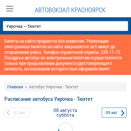
АВТОВОКЗАЛ КРАСНОЯРСК
Билеты на сайте продаются без комиссии. Реализация
электронных билетов на сайте закрывается за 5 минут до
отправления рейса. Телефон справочной службы: 220-11-72.
Посадка в автобус по электронным билетам осуществляется
только при предъявлении документа удостоверяющего
личность, на основании которого был оформлен билет.
Главная
Автобус Уярочка - Тюхтет
Расписание автобуса Уярочка - Тюхтет
08 августа
07
авг
09
авг
суббота