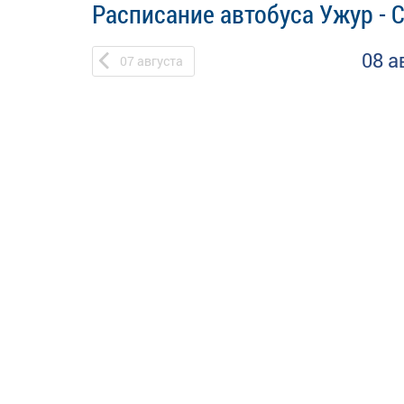
Расписание автобуса Ужур - 
08 а
07
августа