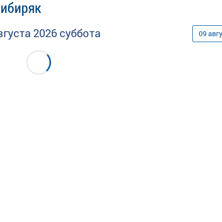
Сибиряк
вгуста
2026
суббота
09
авг