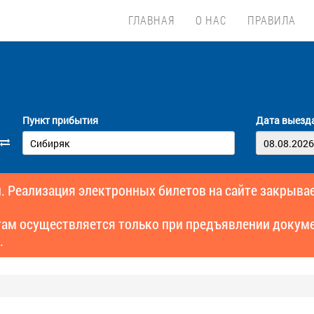
ГЛАВНАЯ
О НАС
ПРАВИЛА
Пункт прибытия
Дата выезд
. Реализация электронных билетов на сайте закрывае
там осуществляется только при предъявлении докуме
.