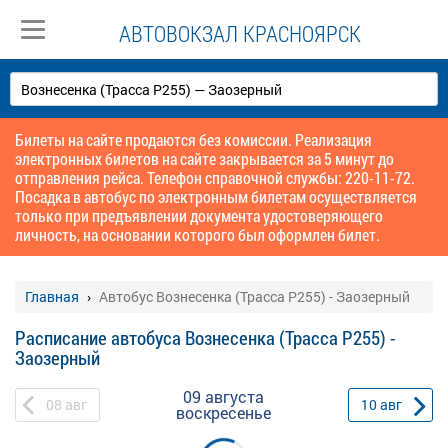
АВТОВОКЗАЛ КРАСНОЯРСК
Билеты на сайте продаются без комиссии. Реализация
электронных билетов на сайте закрывается за 5 минут до
отправления рейса. Телефон справочной службы: 220-11-72.
Посадка в автобус по электронным билетам осуществляется
только при предъявлении документа удостоверяющего
личность, на основании которого был оформлен билет.
Главная
Автобус Вознесенка (Трасса Р255) - Заозерный
Расписание автобуса Вознесенка (Трасса Р255) -
Заозерный
09 августа
08
авг
10
авг
воскресенье