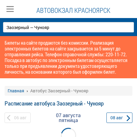
АВТОВОКЗАЛ КРАСНОЯРСК
Билеты на сайте продаются без комиссии. Реализация
электронных билетов на сайте закрывается за 5 минут до
отправления рейса. Телефон справочной службы: 220-11-72.
Посадка в автобус по электронным билетам осуществляется
только при предъявлении документа удостоверяющего
личность, на основании которого был оформлен билет.
Главная
Автобус Заозерный - Чунояр
Расписание автобуса Заозерный - Чунояр
07 августа
06
авг
08
авг
пятница