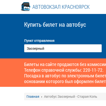
АВТОВОКЗАЛ КРАСНОЯРСК
Купить билет
на автобус
Пункт отправления
Билеты на сайте продаются без комиссии
Телефон справочной службы: 220-11-72.
Посадка в автобус по электронным биле
основании которого был оформлен билет
Главная
Автобус Заозерный - Старая Копь