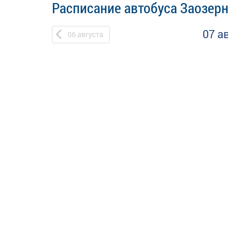
Расписание автобуса Заозерн
07 а
06
августа