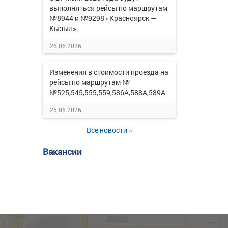
выполняться рейсы по маршрутам
№8944 и №9298 «Красноярск —
Кызыл».
26.06.2026
Изменения в стоимости проезда на
рейсы по маршрутам №
№525,545,555,559,586А,588А,589А
25.05.2026
Все новости »
Вакансии