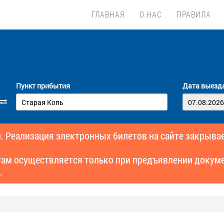
ГЛАВНАЯ
О НАС
ПРАВИЛА
Пункт прибытия
Дата выезд
. Реализация электронных билетов на сайте закрывае
там осуществляется только при предъявлении докуме
.