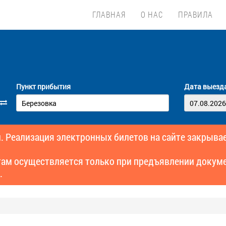
ГЛАВНАЯ
О НАС
ПРАВИЛА
Пункт прибытия
Дата выезд
. Реализация электронных билетов на сайте закрывае
там осуществляется только при предъявлении докуме
.