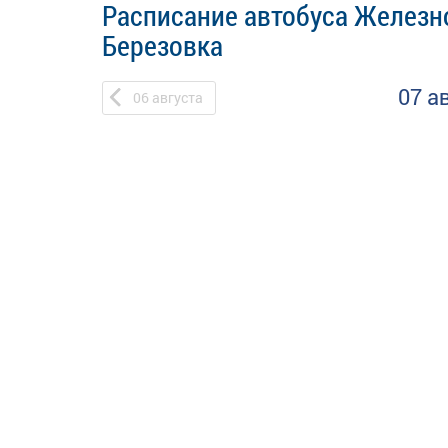
Расписание автобуса Железно
Березовка
07 а
06
августа