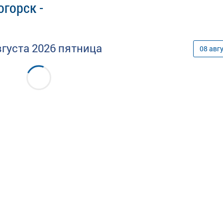
горск -
вгуста
2026
пятница
08
авг