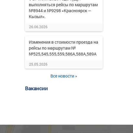
выполняться рейсы по маршрутам
№8944 и №9298 «Красноярск —
Кызыл».
26.06.2026
Изменения в стоимости проезда на
рейсы по маршрутам №
№525,545,555,559,586А,588А,589А
25.05.2026
Все новости »
Вакансии