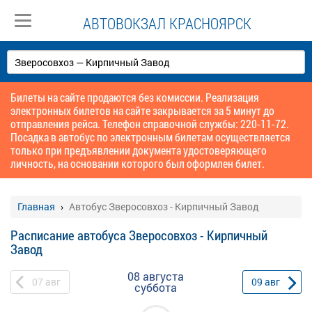
АВТОВОКЗАЛ КРАСНОЯРСК
Билеты на сайте продаются без комиссии. Реализация
электронных билетов на сайте закрывается за 5 минут до
отправления рейса. Телефон справочной службы: 220-11-72.
Посадка в автобус по электронным билетам осуществляется
только при предъявлении документа удостоверяющего
личность, на основании которого был оформлен билет.
Главная
Автобус Зверосовхоз - Кирпичный Завод
Расписание автобуса Зверосовхоз - Кирпичный
Завод
08 августа
07
авг
09
авг
суббота