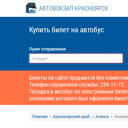
АВТОВОКЗАЛ КРАСНОЯРСК
Купить билет
на автобус
Пункт отправления
Билеты на сайте продаются без комиссии
Телефон справочной службы: 220-11-72.
Посадка в автобус по электронным биле
основании которого был оформлен билет
Главная
Красноярский край
Ачинск
Ачинск