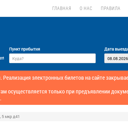
ГЛАВНАЯ
О НАС
ПРАВИЛА
Пункт прибытия
Дата выезд
. Реализация электронных билетов на сайте закрывае
там осуществляется только при предъявлении докуме
.
, 5 мкр д41