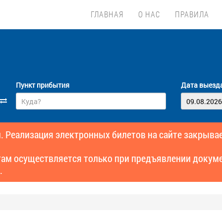
ГЛАВНАЯ
О НАС
ПРАВИЛА
Пункт прибытия
Дата выезд
. Реализация электронных билетов на сайте закрывае
там осуществляется только при предъявлении докуме
.