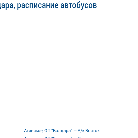
ара, расписание автобусов
Агинское, ОП "Балдара" — А/к Восток