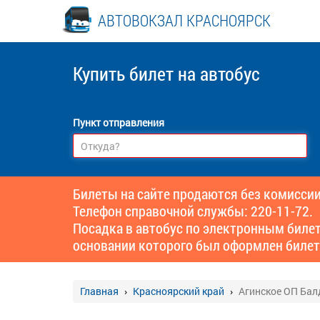
АВТОВОКЗАЛ КРАСНОЯРСК
Купить билет
на автобус
Пункт отправления
Билеты на сайте продаются без комиссии
Телефон справочной службы: 220-11-72.
Посадка в автобус по электронным биле
основании которого был оформлен билет
Главная
Красноярский край
Агинское ОП Бал