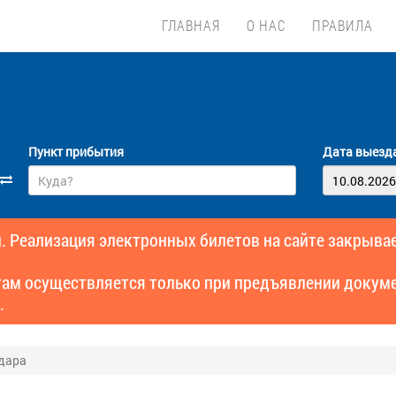
ГЛАВНАЯ
О НАС
ПРАВИЛА
Пункт прибытия
Дата выезд
. Реализация электронных билетов на сайте закрывае
там осуществляется только при предъявлении докуме
.
дара