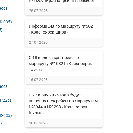
№589А «Красноярск-Шушенское»
асса
28.07.2026
К-035)
Информация по маршруту №562
5)
«Красноярск-Шира»
27.07.2026
С 18 июля открыт рейс по
маршруту №10821 «Красноярск-
Томск»
16.07.2026
асса
С 27 июня 2026 года будут
 Р225)
выполняться рейсы по маршрутам
№8944 и №9298 «Красноярск —
Кызыл».
К-035)
)
26.06.2026