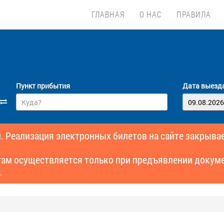
ГЛАВНАЯ
О НАС
ПРАВИЛА
Пункт прибытия
Дата выезд
. Реализация электронных билетов на сайте закрывае
там осуществляется только при предъявлении докуме
.