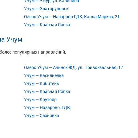
Учум — Ужур, ул. Калинина
Учум — Златоруновск
Озеро Учум — Назарово ГДК, Карла Маркса, 21
Учум — Красная Сопка
ла Учум
иболее популярных направлений,
Озеро Учум — Ачинск ЖД, ул. Привокзальная, 17
Учум — Васильевка
Учум — Кибитень
Учум — Красная Сопка
Учум — Крутояр
Учум — Назарово, ГДК
Учум — Сахновка