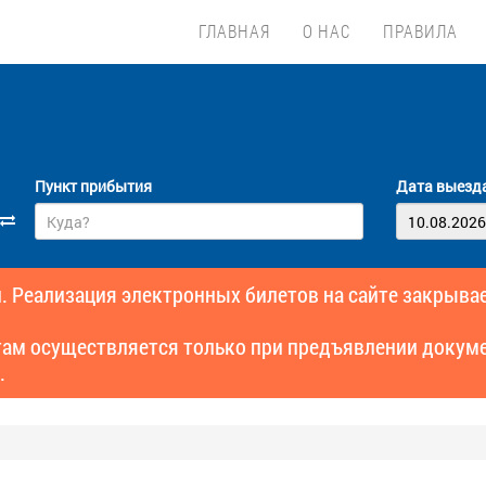
ГЛАВНАЯ
О НАС
ПРАВИЛА
Пункт прибытия
Дата выезд
. Реализация электронных билетов на сайте закрывае
там осуществляется только при предъявлении докуме
.