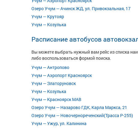
Учум — Аэропорт Красноярск
Озеро Учум — Ачинск ЖД, ул. Привокзальная, 17
Учум — Крутояр
Учум — Козулька
Расписание автобусов автовокза
Вы можете выбрать нужный вам рейс из списка на
либо воспользоваться формой поиска.
Учум — Антропово
Учум — Аэропорт Красноярск
Учум — Златоруновск
Учум — Козулька
Учум — Красноярск МАВ
Озеро Учум — Назарово ГДК, Карла Маркса, 21
Озеро Учум — Новочернореченский(Трасса Р-255)
Учум — Ужур, ул. Калинина