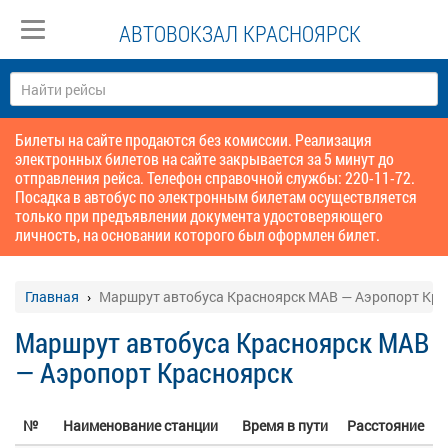
АВТОВОКЗАЛ КРАСНОЯРСК
Билеты на сайте продаются без комиссии. Реализация
электронных билетов на сайте закрывается за 5 минут до
отправления рейса. Телефон справочной службы: 220-11-72.
Посадка в автобус по электронным билетам осуществляется
только при предъявлении документа удостоверяющего
личность, на основании которого был оформлен билет.
Главная
Маршрут автобуса Красноярск МАВ — Аэропорт Кра
Маршрут автобуса Красноярск МАВ
— Аэропорт Красноярск
№
Наименование станции
Время в пути
Расстояние