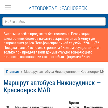
АВТОВОКЗАЛ КРАСНОЯРСК
Билеты на сайте продаются без комиссии. Реализация
электронных билетов на сайте закрывается за 5 минут до
отправления рейса. Телефон справочной службы: 220-11-72.
Посадка в автобус по электронным билетам осуществляется
только при предъявлении документа удостоверяющего
личность, на основании которого был оформлен билет.
Главная
Маршрут автобуса Нижнеудинск — Красноярск МАВ
Маршрут автобуса Нижнеудинск —
Красноярск МАВ
Время
№
Наименование станции
в пути
Расстояние