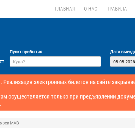
ГЛАВНАЯ
О НАС
ПРАВИЛА
Пункт прибытия
Дата выезд
. Реализация электронных билетов на сайте закрывае
там осуществляется только при предъявлении докуме
.
оярск МАВ