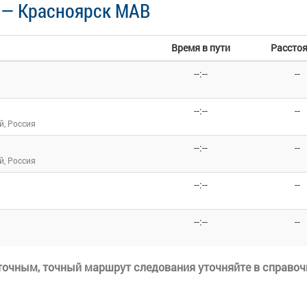
 — Красноярск МАВ
Время в пути
Рассто
--:--
--
--:--
--
й, Россия
--:--
--
й, Россия
--:--
--
--:--
--
еточным, точный маршрут следования уточняйте в справоч