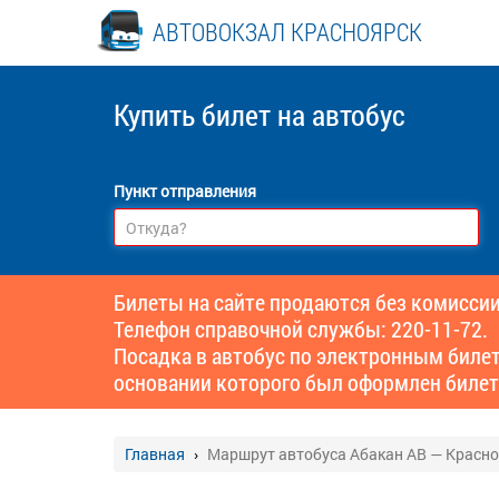
АВТОВОКЗАЛ КРАСНОЯРСК
Купить билет
на автобус
Пункт отправления
Билеты на сайте продаются без комиссии
Телефон справочной службы: 220-11-72.
Посадка в автобус по электронным биле
основании которого был оформлен билет
Главная
Маршрут автобуса Абакан АВ — Красн