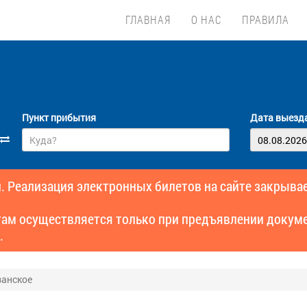
ГЛАВНАЯ
О НАС
ПРАВИЛА
Пункт прибытия
Дата выезд
. Реализация электронных билетов на сайте закрывае
там осуществляется только при предъявлении докуме
.
занское