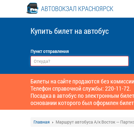
АВТОВОКЗАЛ КРАСНОЯРСК
Купить билет
на автобус
Пункт отправления
Билеты на сайте продаются без комиссии
Телефон справочной службы: 220-11-72.
Посадка в автобус по электронным биле
основании которого был оформлен билет
Главная
Маршрут автобуса А/к Восток — Парти