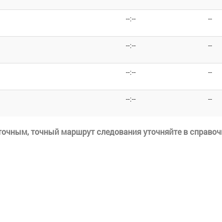
--:--
--
--:--
--
--:--
--
--:--
--
еточным, точный маршрут следования уточняйте в справоч