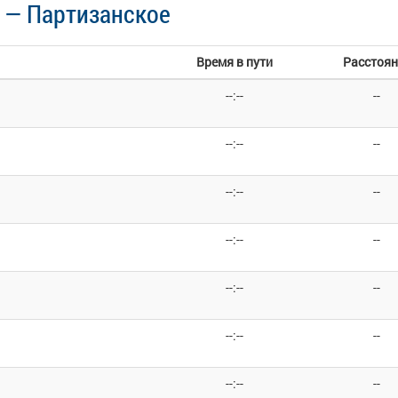
 — Партизанское
Время в пути
Расстоян
--:--
--
--:--
--
--:--
--
--:--
--
--:--
--
--:--
--
--:--
--