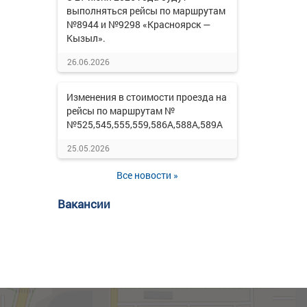
выполняться рейсы по маршрутам
№8944 и №9298 «Красноярск —
Кызыл».
26.06.2026
Изменения в стоимости проезда на
рейсы по маршрутам №
№525,545,555,559,586А,588А,589А
25.05.2026
Все новости »
Вакансии