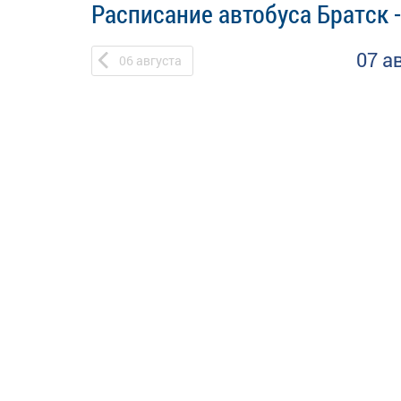
Расписание автобуса Братск 
07 а
06
августа