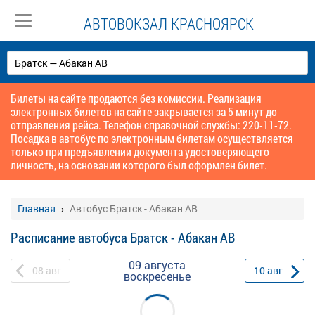
АВТОВОКЗАЛ КРАСНОЯРСК
Билеты на сайте продаются без комиссии. Реализация
электронных билетов на сайте закрывается за 5 минут до
отправления рейса. Телефон справочной службы: 220-11-72.
Посадка в автобус по электронным билетам осуществляется
только при предъявлении документа удостоверяющего
личность, на основании которого был оформлен билет.
Главная
Автобус Братск - Абакан АВ
Расписание автобуса Братск - Абакан АВ
09 августа
08
авг
10
авг
воскресенье