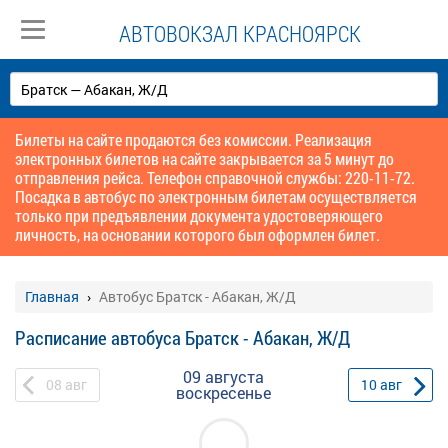
АВТОВОКЗАЛ КРАСНОЯРСК
Билеты на сайте продаются без комиссии. Реализация
электронных билетов на сайте закрывается за 5 минут до
отправления рейса. Телефон справочной службы: 220-11-72.
Посадка в автобус по электронным билетам осуществляется
только при предъявлении документа удостоверяющего
личность, на основании которого был оформлен билет.
Главная
Автобус Братск - Абакан, Ж/Д
Расписание автобуса Братск - Абакан, Ж/Д
09 августа
08
авг
10
авг
воскресенье