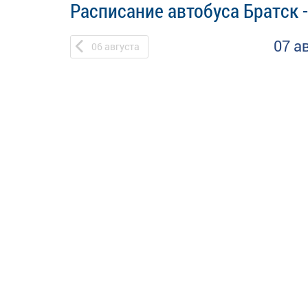
Расписание автобуса Братск 
07 а
06
августа