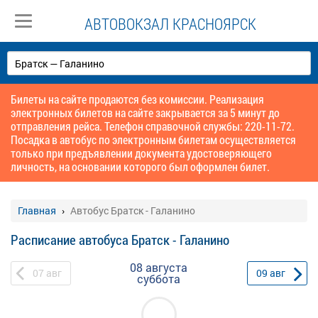
АВТОВОКЗАЛ КРАСНОЯРСК
Билеты на сайте продаются без комиссии. Реализация
электронных билетов на сайте закрывается за 5 минут до
отправления рейса. Телефон справочной службы: 220-11-72.
Посадка в автобус по электронным билетам осуществляется
только при предъявлении документа удостоверяющего
личность, на основании которого был оформлен билет.
Главная
Автобус Братск - Галанино
Расписание автобуса Братск - Галанино
08 августа
07
авг
09
авг
суббота