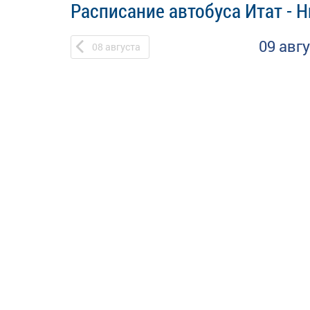
Расписание автобуса Итат - 
09 авг
08
августа