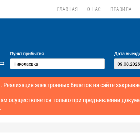
ГЛАВНАЯ
О НАС
ПРАВИЛА
Пункт прибытия
Дата выезд
. Реализация электронных билетов на сайте закрывае
там осуществляется только при предъявлении докуме
.